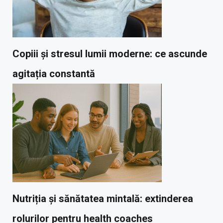
Copiii și stresul lumii moderne: ce ascunde
agitația constantă
Nutriția și sănătatea mintală: extinderea
rolurilor pentru health coaches