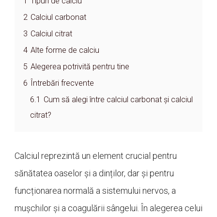
1
Tipuri de calciu
2
Calciul carbonat
3
Calciul citrat
4
Alte forme de calciu
5
Alegerea potrivită pentru tine
6
Întrebări frecvente
6.1
Cum să alegi între calciul carbonat și calciul
citrat?
Calciul reprezintă un element crucial pentru
sănătatea oaselor și a dinților, dar și pentru
funcționarea normală a sistemului nervos, a
mușchilor și a coagulării sângelui. În alegerea celui