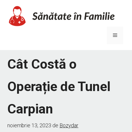
Sari
la
conținut
Meniu
Cât Costă o
Operație de Tunel
Carpian
noiembrie 13, 2023
de
Bozydar