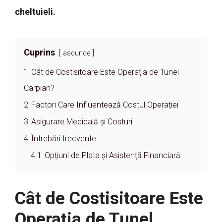
cheltuieli.
Cuprins
ascunde
1
Cât de Costisitoare Este Operația de Tunel
Carpian?
2
Factori Care Influentează Costul Operației
3
Asigurare Medicală și Costuri
4
Întrebări frecvente
4.1
Opțiuni de Plata și Asistență Financiară
Cât de Costisitoare Este
Operația de Tunel