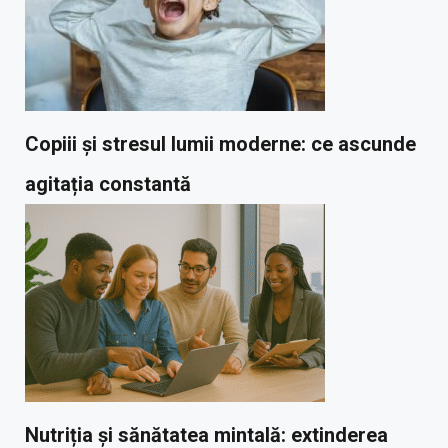
Copiii și stresul lumii moderne: ce ascunde
agitația constantă
Nutriția și sănătatea mintală: extinderea