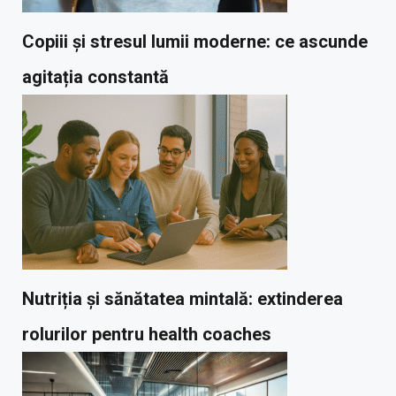
Copiii și stresul lumii moderne: ce ascunde
agitația constantă
Nutriția și sănătatea mintală: extinderea
rolurilor pentru health coaches