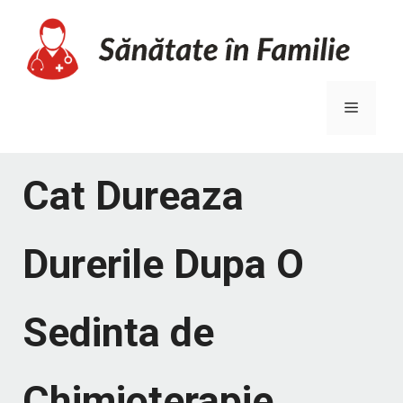
Sari
la
conținut
Meniu
Cat Dureaza
Durerile Dupa O
Sedinta de
Chimioterapie