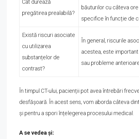
Cât durează
băuturilor cu câteva ore
pregătirea prealabilă?
specifice în funcție de c
Există riscuri asociate
În general, riscurile as
cu utilizarea
acestea, este important 
substanțelor de
sau probleme anterioare 
contrast?
În timpul CT-ului, pacienții pot avea întrebări fr
desfășoară. În acest sens, vom aborda câteva dintr
și pentru a spori înțelegerea procesului medical.
A se vedea și: