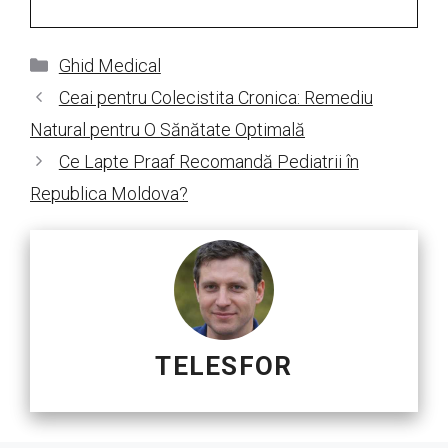
Categorii
Ghid Medical
Ceai pentru Colecistita Cronica: Remediu
Natural pentru O Sănătate Optimală
Ce Lapte Praaf Recomandă Pediatrii în
Republica Moldova?
TELESFOR