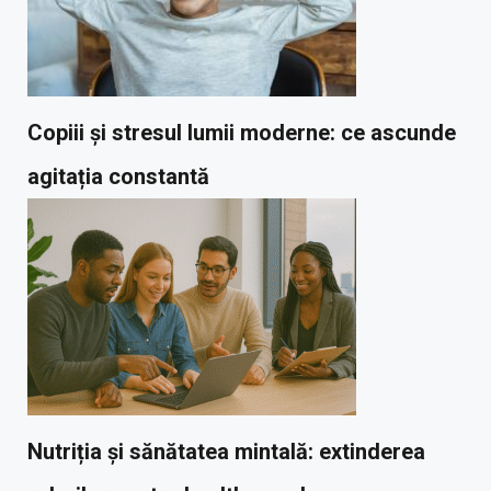
Copiii și stresul lumii moderne: ce ascunde
agitația constantă
Nutriția și sănătatea mintală: extinderea