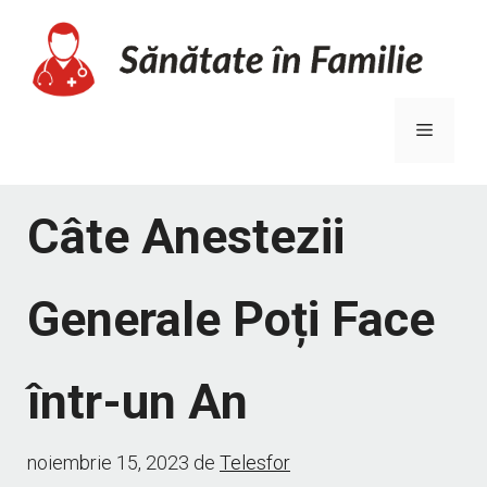
Sari
la
conținut
Meniu
Câte Anestezii
Generale Poți Face
într-un An
noiembrie 15, 2023
de
Telesfor