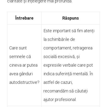
claritate și înțelegere mai profundă.
Întrebare
Răspuns
Este important să fim atenți
la schimbările de
Care sunt
comportament, retragerea
semnele că
socială excesivă, și
cineva ar putea
expresiile verbale care pot
avea gânduri
indica suferință mentală. În
autodistructive?
astfel de cazuri,
recomandăm să căutați
ajutor profesional.