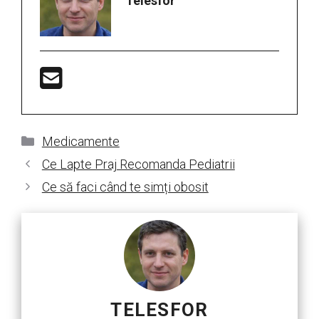
Telesfor
Categorii
Medicamente
Ce Lapte Praj Recomanda Pediatrii
Ce să faci când te simți obosit
TELESFOR