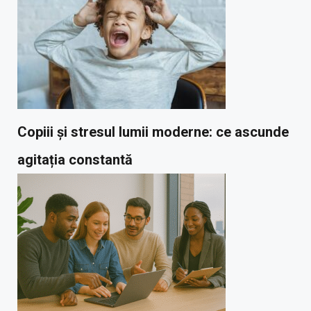
Copiii și stresul lumii moderne: ce ascunde
agitația constantă