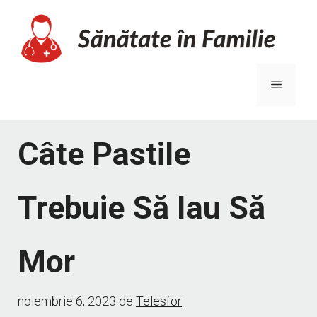
Sari
la
conținut
Meniu
Câte Pastile
Trebuie Să Iau Să
Mor
noiembrie 6, 2023
de
Telesfor