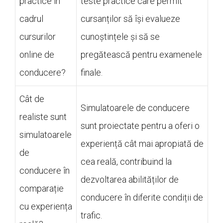
practice în
teste practice care permit
cadrul
cursanților să își evalueze
cursurilor
cunoștințele și să se
online de
pregătească pentru examenele
conducere?
finale.
Cât de
Simulatoarele de conducere
realiste sunt
sunt proiectate pentru a oferi o
simulatoarele
experiență cât mai apropiată de
de
cea reală, contribuind la
conducere în
dezvoltarea abilităților de
comparație
conducere în diferite condiții de
cu experiența
trafic.