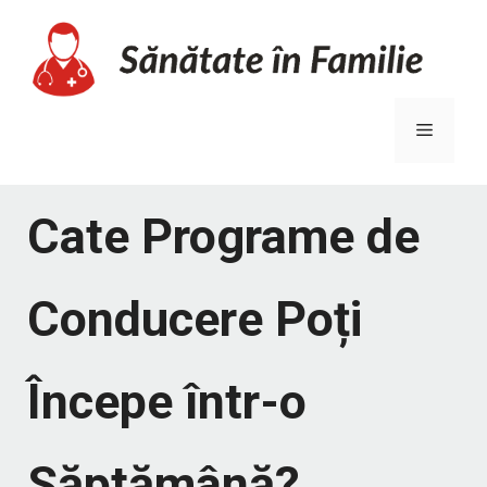
Sari
la
conținut
Meniu
Cate Programe de
Conducere Poți
Începe într-o
Săptămână?