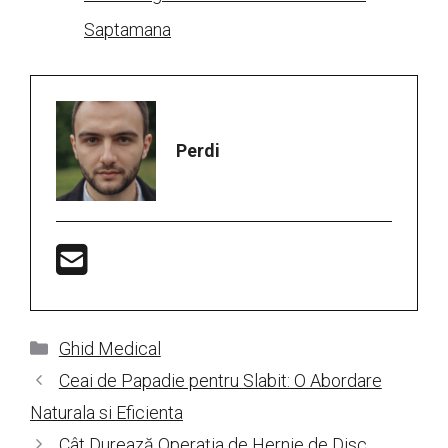
Saptamana
Perdi
Categorii
Ghid Medical
Ceai de Papadie pentru Slabit: O Abordare
Naturala si Eficienta
Cât Durează Operația de Hernie de Disc