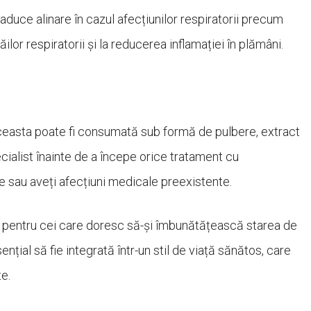
duce alinare în cazul afecțiunilor respiratorii precum
ilor respiratorii și la reducerea inflamației în plămâni.
ceasta poate fi consumată sub formă de pulbere, extract
ecialist înainte de a începe orice tratament cu
 sau aveți afecțiuni medicale preexistente.
ă pentru cei care doresc să-și îmbunătățească starea de
nțial să fie integrată într-un stil de viață sănătos, care
te.