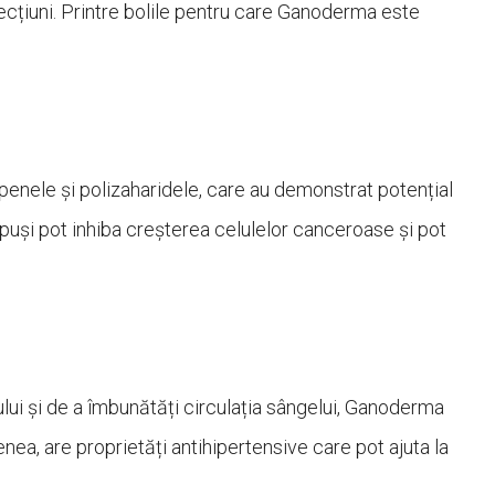
ecțiuni. Printre bolile pentru care Ganoderma este
penele și polizaharidele, care au demonstrat potențial
mpuși pot inhiba creșterea celulelor canceroase și pot
ului și de a îmbunătăți circulația sângelui, Ganoderma
ea, are proprietăți antihipertensive care pot ajuta la