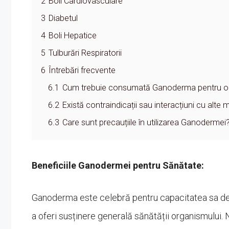
2
Boli Cardiovasculare
3
Diabetul
4
Boli Hepatice
5
Tulburări Respiratorii
6
Întrebări frecvente
6.1
Cum trebuie consumată Ganoderma pentru obț
6.2
Există contraindicații sau interacțiuni cu alt
6.3
Care sunt precauțiile în utilizarea Ganodermei
Beneficiile Ganodermei pentru Sănătate:
Ganoderma este celebră pentru capacitatea sa de a 
a oferi susținere generală sănătății organismului.