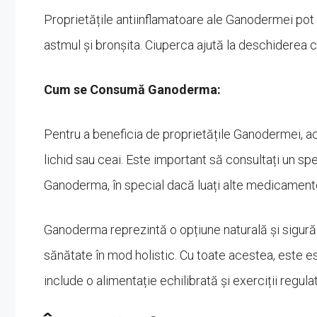
Proprietățile antiinflamatoare ale Ganodermei pot a
astmul și bronșita. Ciuperca ajută la deschiderea că
Cum se Consumă Ganoderma:
Pentru a beneficia de proprietățile Ganodermei, a
lichid sau ceai. Este important să consultați un sp
Ganoderma, în special dacă luați alte medicamente
Ganoderma reprezintă o opțiune naturală și sigur
sănătate în mod holistic. Cu toate acestea, este ese
include o alimentație echilibrată și exerciții regula