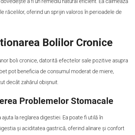
e dovedește a fi un remediu natural eficient. Ea calmează
 răcelilor, oferind un sprijin valoros în perioadele de
stionarea Bolilor Cronice
r boli cronice, datorită efectelor sale pozitive asupra
abet pot beneficia de consumul moderat de miere,
t decât zahărul obișnuit.
terea Problemelor Stomacale
uta la reglarea digestiei. Ea poate fi utilă în
stia și aciditatea gastrică, oferind alinare și confort