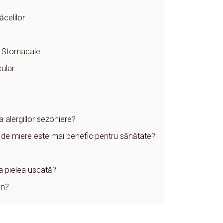
ăcelilor
r Stomacale
cular
 alergiilor sezoniere?
l de miere este mai benefic pentru sănătate?
a pielea uscată?
en?