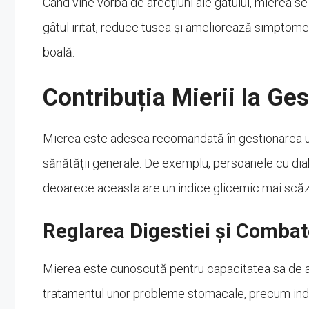
Când vine vorba de afecțiuni ale gâtului, mierea s
gâtul iritat, reduce tusea și ameliorează simptomele
boală.
Contribuția Mierii la Ge
Mierea este adesea recomandată în gestionarea uno
sănătății generale. De exemplu, persoanele cu di
deoarece aceasta are un indice glicemic mai scăzu
Reglarea Digestiei și Comba
Mierea este cunoscută pentru capacitatea sa de a aj
tratamentul unor probleme stomacale, precum indige