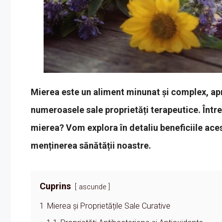
Mierea este un aliment minunat și complex, apr
numeroasele sale proprietăți terapeutice. Într
mierea? Vom explora în detaliu beneficiile acest
menținerea sănătății noastre.
Cuprins
ascunde
1
Mierea și Proprietățile Sale Curative