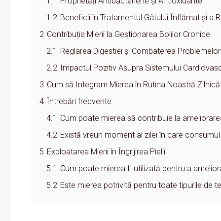
1.1
Proprietăți Antibacteriene și Antioxidante
1.2
Beneficii în Tratamentul Gâtului Înflămat și a R
2
Contribuția Mierii la Gestionarea Bolilor Cronice
2.1
Reglarea Digestiei și Combaterea Problemelo
2.2
Impactul Pozitiv Asupra Sistemului Cardiovas
3
Cum să Integram Mierea în Rutina Noastră Zilnică
4
Întrebări frecvente
4.1
Cum poate mierea să contribuie la ameliorarea
4.2
Există vreun moment al zilei în care consumu
5
Exploatarea Mierii în Îngrijirea Pielii
5.1
Cum poate mierea fi utilizată pentru a amelior
5.2
Este mierea potrivită pentru toate tipurile de t