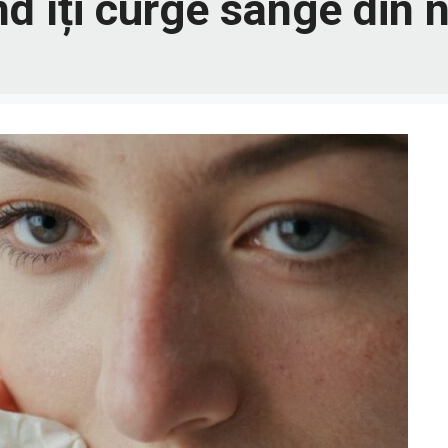
nd îți curge sânge din 