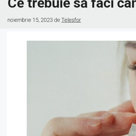
Ce trebuie să faci câ
noiembrie 15, 2023
de
Telesfor