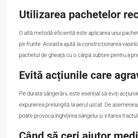
Utilizarea pachetelor re
O altă metodă eficientă este aplicarea unui pache
pe frunte. Aceasta ajută la constricționarea vasel
pachetul de gheață cu o cârpă subțire pentru a preven
Evită acțiunile care agr
Pe durata sângerării, este esențial să eviți acțiunil
expunerea prelungită la aerul uscat. De asemenea, 
poate provoca înghițirea sângelui și iritarea tractul
Când să ceri ajutor medi