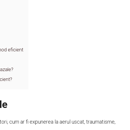
mod eficient
nazale?
cient?
le
ori, cum ar fi expunerea la aerul uscat, traumatisme,