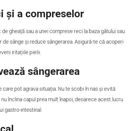
ci și a compreselor
t de gheață sau a unei comprese reci la baza gâtului sau
or de sânge și reduce sângerarea. Asigură-te că acoperi
i iritațiile pielii.
avează sângerarea
e care pot agrava situația. Nu te scobi în nas și evită
nu înclina capul prea mult înapoi, deoarece acest lucru
ui gastro-intestinal.
cal