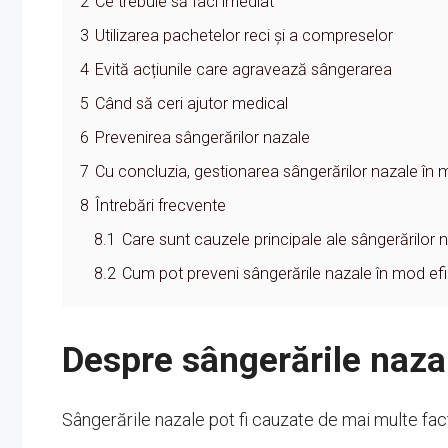
2
Ce trebuie să faci imediat
3
Utilizarea pachetelor reci și a compreselor
4
Evită acțiunile care agravează sângerarea
5
Când să ceri ajutor medical
6
Prevenirea sângerărilor nazale
7
Cu concluzia, gestionarea sângerărilor nazale în 
8
Întrebări frecvente
8.1
Care sunt cauzele principale ale sângerărilor 
8.2
Cum pot preveni sângerările nazale în mod efi
Despre sângerările naza
Sângerările nazale pot fi cauzate de mai multe fact