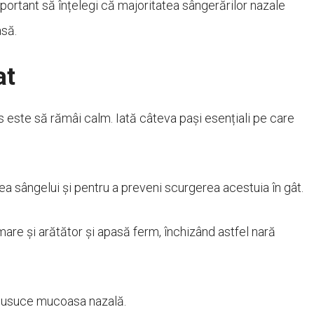
portant să înțelegi că majoritatea sângerărilor nazale
asă.
at
s este să rămâi calm. Iată câteva pași esențiali pe care
irea sângelui și pentru a preveni scurgerea acestuia în gât.
re și arătător și apasă ferm, închizând astfel nară
să usuce mucoasa nazală.