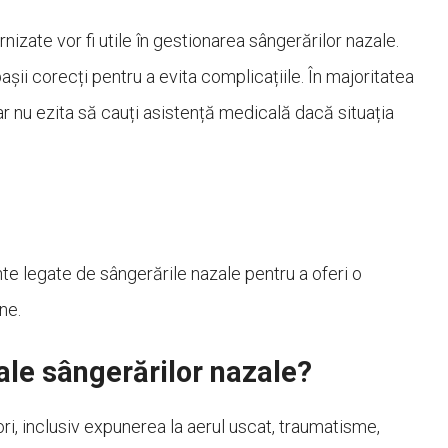
izate vor fi utile în gestionarea sângerărilor nazale.
șii corecți pentru a evita complicațiile. În majoritatea
dar nu ezita să cauți asistență medicală dacă situația
te legate de sângerările nazale pentru a oferi o
ne.
ale sângerărilor nazale?
ri, inclusiv expunerea la aerul uscat, traumatisme,