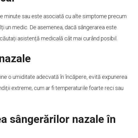
de minute sau este asociată cu alte simptome precum
ulți un medic. De asemenea, dacă sângerarea este
 căutați asistență medicală cât mai curând posibil.
 nazale
ține o umiditate adecvată în încăpere, evită expunerea
ndiții extreme, cum ar fi temperaturile foarte reci sau
a sângerărilor nazale în