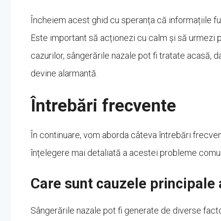
Încheiem acest ghid cu speranța că informațiile furn
Este important să acționezi cu calm și să urmezi pa
cazurilor, sângerările nazale pot fi tratate acasă, 
devine alarmantă.
Întrebări frecvente
În continuare, vom aborda câteva întrebări frecven
înțelegere mai detaliată a acestei probleme comu
Care sunt cauzele principale 
Sângerările nazale pot fi generate de diverse facto