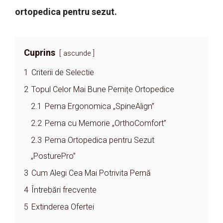
ortopedica pentru sezut.
Cuprins
ascunde
1
Criterii de Selectie
2
Topul Celor Mai Bune Pernițe Ortopedice
2.1
Perna Ergonomica „SpineAlign”
2.2
Perna cu Memorie „OrthoComfort”
2.3
Perna Ortopedica pentru Sezut
„PosturePro”
3
Cum Alegi Cea Mai Potrivita Pernă
4
Întrebări frecvente
5
Extinderea Ofertei