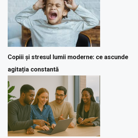
Copiii și stresul lumii moderne: ce ascunde
agitația constantă