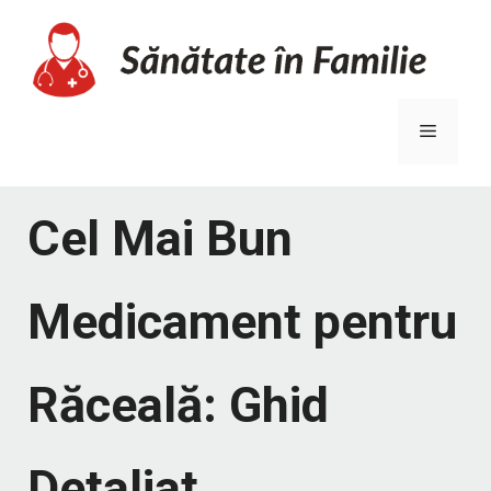
Sari
la
conținut
Meniu
Cel Mai Bun
Medicament pentru
Răceală: Ghid
Detaliat