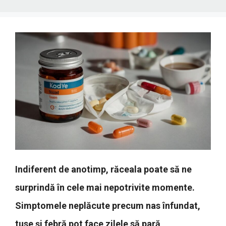
Indiferent de anotimp, răceala poate să ne
surprindă în cele mai nepotrivite momente.
Simptomele neplăcute precum nas înfundat,
tuse și febră pot face zilele să pară