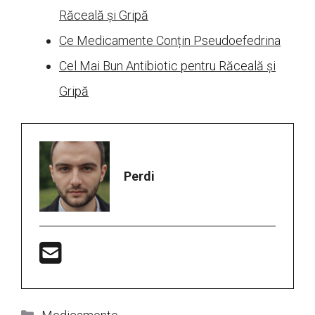
Răceală și Gripă
Ce Medicamente Conțin Pseudoefedrina
Cel Mai Bun Antibiotic pentru Răceală și
Gripă
Perdi
Categorii