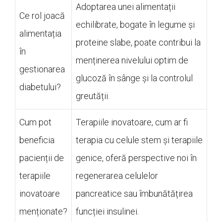
Adoptarea unei alimentații
Ce rol joacă
echilibrate, bogate în legume și
alimentația
proteine slabe, poate contribui la
în
menținerea nivelului optim de
gestionarea
glucoză în sânge și la controlul
diabetului?
greutății.
Cum pot
Terapiile inovatoare, cum ar fi
beneficia
terapia cu celule stem și terapiile
pacienții de
genice, oferă perspective noi în
terapiile
regenerarea celulelor
inovatoare
pancreatice sau îmbunătățirea
menționate?
funcției insulinei.