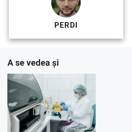
PERDI
A se vedea și