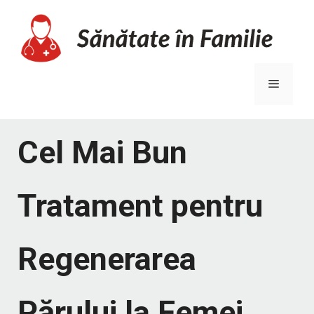
Sari
la
conținut
Meniu
Cel Mai Bun
Tratament pentru
Regenerarea
Părului la Femei