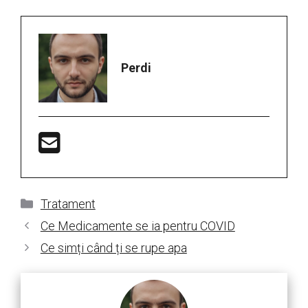
Perdi
Categorii
Tratament
Ce Medicamente se ia pentru COVID
Ce simți când ți se rupe apa