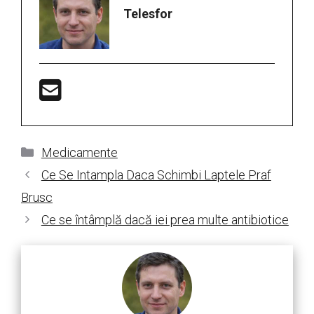
Telesfor
Categorii
Medicamente
Ce Se Intampla Daca Schimbi Laptele Praf
Brusc
Ce se întâmplă dacă iei prea multe antibiotice