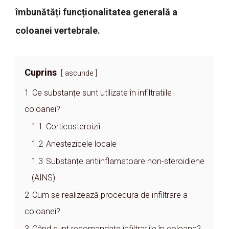
îmbunătăți funcționalitatea generală a
coloanei vertebrale.
Cuprins
ascunde
1
Ce substanțe sunt utilizate în infiltratiile
coloanei?
1.1
Corticosteroizii
1.2
Anestezicele locale
1.3
Substanțe antiinflamatoare non-steroidiene
(AINS)
2
Cum se realizează procedura de infiltrare a
coloanei?
3
Când sunt recomandate infiltratiile în coloana?