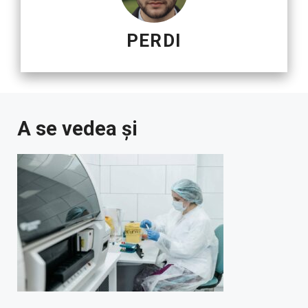
PERDI
A se vedea și