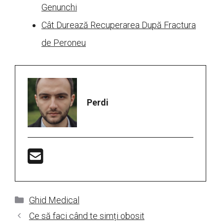
Genunchi
Cât Durează Recuperarea După Fractura
de Peroneu
Perdi
Categorii
Ghid Medical
Ce să faci când te simți obosit