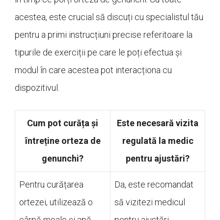
acestea, este crucial să discuți cu specialistul tău
pentru a primi instrucțiuni precise referitoare la
tipurile de exerciții pe care le poți efectua și
modul în care acestea pot interacționa cu
dispozitivul.
Cum pot curăța și
Este necesară vizita
întreține orteza de
regulată la medic
genunchi?
pentru ajustări?
Pentru curățarea
Da, este recomandat
ortezei, utilizează o
să vizitezi medicul
cârpă moale și apă
pentru ajustări