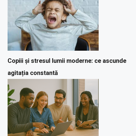
Copiii și stresul lumii moderne: ce ascunde
agitația constantă