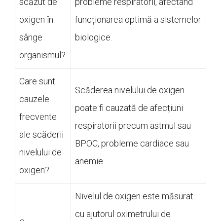
scăzut de
probleme respiratorii, afectând
oxigen în
funcționarea optimă a sistemelor
sânge
biologice.
organismul?
Care sunt
Scăderea nivelului de oxigen
cauzele
poate fi cauzată de afecțiuni
frecvente
respiratorii precum astmul sau
ale scăderii
BPOC, probleme cardiace sau
nivelului de
anemie.
oxigen?
Nivelul de oxigen este măsurat
cu ajutorul oximetrului de