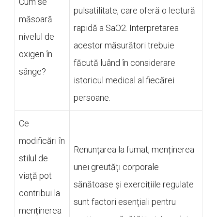
Cum se
pulsatilitate, care oferă o lectură
măsoară
rapidă a SaO2. Interpretarea
nivelul de
acestor măsurători trebuie
oxigen în
făcută luând în considerare
sânge?
istoricul medical al fiecărei
persoane.
Ce
modificări în
Renunțarea la fumat, menținerea
stilul de
unei greutăți corporale
viață pot
sănătoase și exercițiile regulate
contribui la
sunt factori esențiali pentru
menținerea