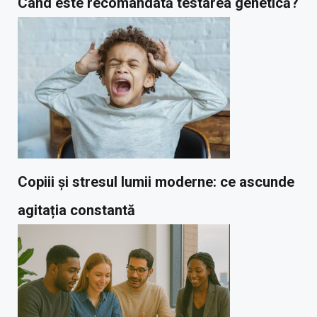
Când este recomandată testarea genetică?
Copiii și stresul lumii moderne: ce ascunde
agitația constantă