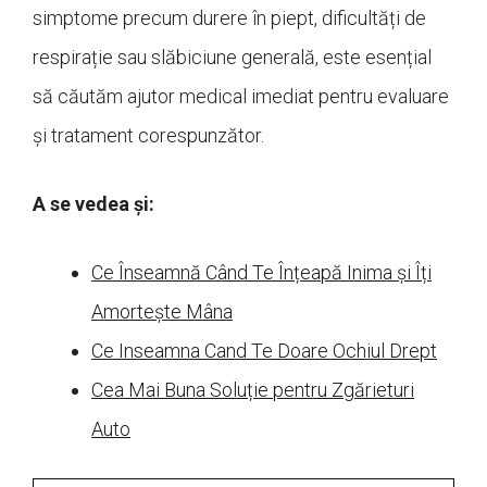
simptome precum durere în piept, dificultăți de
respirație sau slăbiciune generală, este esențial
să căutăm ajutor medical imediat pentru evaluare
și tratament corespunzător.
A se vedea și:
Ce Înseamnă Când Te Înțeapă Inima și Îți
Amortește Mâna
Ce Inseamna Cand Te Doare Ochiul Drept
Cea Mai Buna Soluție pentru Zgărieturi
Auto