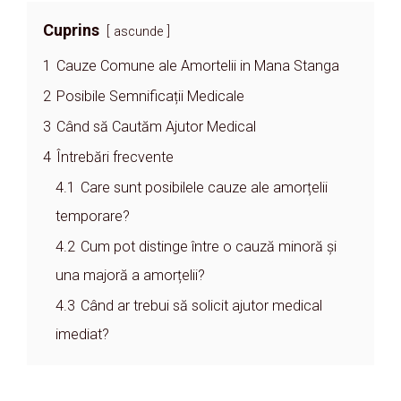
Cuprins
ascunde
1
Cauze Comune ale Amortelii in Mana Stanga
2
Posibile Semnificații Medicale
3
Când să Cautăm Ajutor Medical
4
Întrebări frecvente
4.1
Care sunt posibilele cauze ale amorțelii
temporare?
4.2
Cum pot distinge între o cauză minoră și
una majoră a amorțelii?
4.3
Când ar trebui să solicit ajutor medical
imediat?