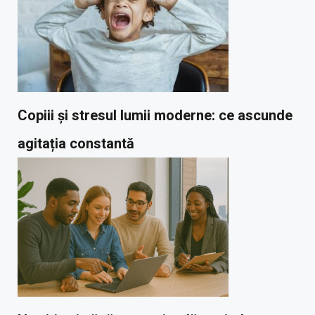
Copiii și stresul lumii moderne: ce ascunde
agitația constantă