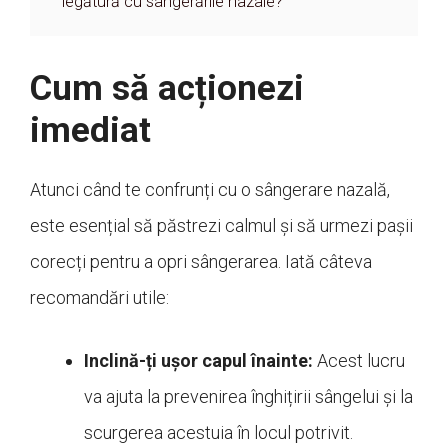
legătură cu sângerările nazale?
Cum să acționezi
imediat
Atunci când te confrunți cu o sângerare nazală,
este esențial să păstrezi calmul și să urmezi pașii
corecți pentru a opri sângerarea. Iată câteva
recomandări utile:
Inclină-ți ușor capul înainte:
Acest lucru
va ajuta la prevenirea înghițirii sângelui și la
scurgerea acestuia în locul potrivit.