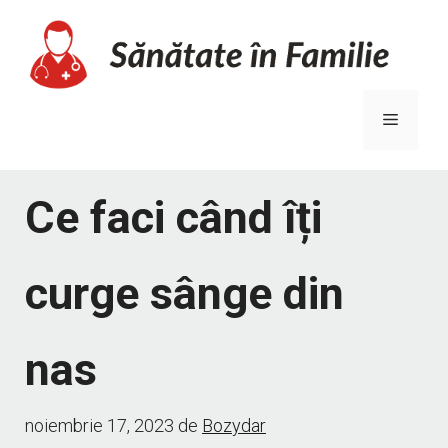
Sari
la
conținut
Meniu
Ce faci când îți
curge sânge din
nas
noiembrie 17, 2023
de
Bozydar