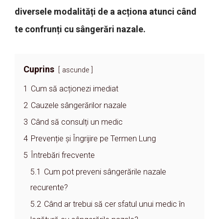
diversele modalități de a acționa atunci când
te confrunți cu sângerări nazale.
Cuprins
ascunde
1
Cum să acționezi imediat
2
Cauzele sângerărilor nazale
3
Când să consulți un medic
4
Prevenție și Îngrijire pe Termen Lung
5
Întrebări frecvente
5.1
Cum pot preveni sângerările nazale
recurente?
5.2
Când ar trebui să cer sfatul unui medic în