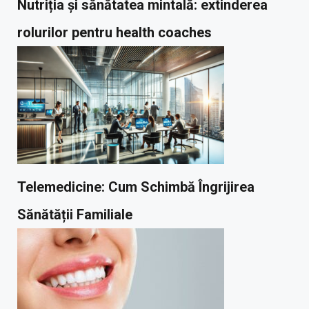
Nutriția și sănătatea mintală: extinderea
rolurilor pentru health coaches
Telemedicine: Cum Schimbă Îngrijirea
Sănătății Familiale