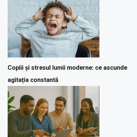
Copiii și stresul lumii moderne: ce ascunde
agitația constantă