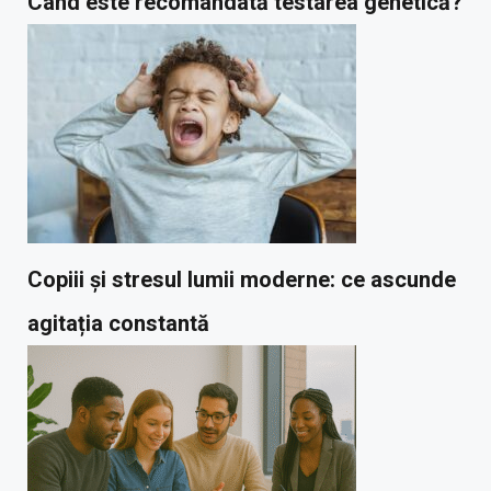
Când este recomandată testarea genetică?
Copiii și stresul lumii moderne: ce ascunde
agitația constantă