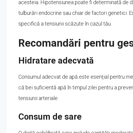
acesteia. Hipotensiunea poate fi determinată de de
tulburări endocrine sau chiar de factori genetici. 
specifică a tensiunii scăzute în cazul tău.
Recomandări pentru ges
Hidratare adecvată
Consumul adecvat de apă este esențial pentru menți
că bei suficientă apă în timpul zilei pentru a prev
tensiunii arteriale.
Consum de sare
O dietă echilibrată care include cantități moderate