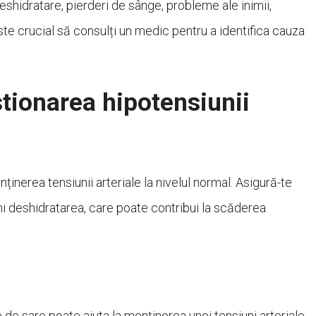
shidratare, pierderi de sânge, probleme ale inimii,
Este crucial să consulți un medic pentru a identifica cauza
tionarea hipotensiunii
nerea tensiunii arteriale la nivelul normal. Asigură-te
eni deshidratarea, care poate contribui la scăderea
 de sare poate ajuta la menținerea unei tensiuni arteriale