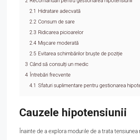
2
Recomandări pentru gestionarea hipotensiunii
2.1
Hidratare adecvată
2.2
Consum de sare
2.3
Ridicarea picioarelor
2.4
Mișcare moderată
2.5
Evitarea schimbărilor bruște de poziție
3
Când să consulți un medic
4
Întrebări frecvente
4.1
Sfaturi suplimentare pentru gestionarea hipote
Cauzele hipotensiunii
Înainte de a explora modurile de a trata tensiunea 