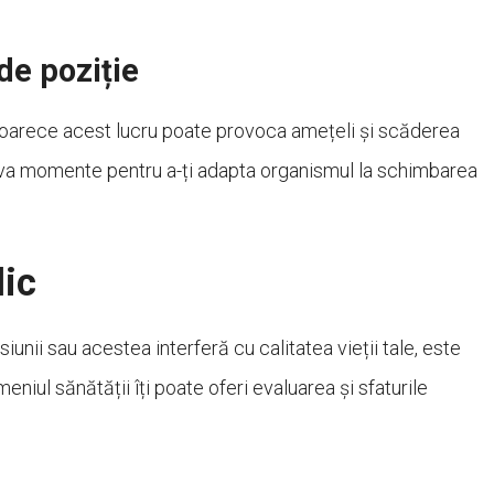
de poziție
 deoarece acest lucru poate provoca amețeli și scăderea
câteva momente pentru a-ți adapta organismul la schimbarea
ic
ii sau acestea interferă cu calitatea vieții tale, este
eniul sănătății îți poate oferi evaluarea și sfaturile