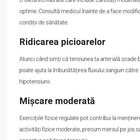
optime. Consultă medicul înainte de a face modifică
condiții de sănătate.
Ridicarea picioarelor
Atunci când simți că tensiunea ta arterială scade br
poate ajuta la îmbunătățirea fluxului sanguin către
hipotensiunii.
Mișcare moderată
Exercițiile fizice regulate pot contribui la menține
activități fizice moderate, precum mersul pe jos sau