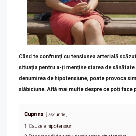
Când te confrunți cu tensiunea arterială scăzut
situația pentru a-ți menține starea de sănătat
denumirea de hipotensiune, poate provoca simp
slăbiciune. Află mai multe despre ce poți face 
Cuprins
ascunde
1
Cauzele hipotensiunii