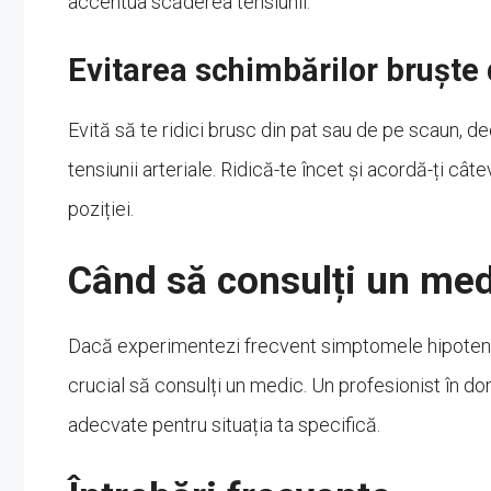
accentua scăderea tensiunii.
Evitarea schimbărilor bruște 
Evită să te ridici brusc din pat sau de pe scaun,
tensiunii arteriale. Ridică-te încet și acordă-ți 
poziției.
Când să consulți un med
Dacă experimentezi frecvent simptomele hipotensiun
crucial să consulți un medic. Un profesionist în dom
adecvate pentru situația ta specifică.