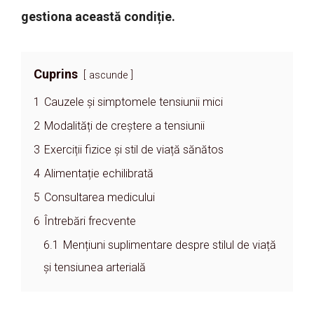
gestiona această condiție.
Cuprins
ascunde
1
Cauzele și simptomele tensiunii mici
2
Modalități de creștere a tensiunii
3
Exerciții fizice și stil de viață sănătos
4
Alimentație echilibrată
5
Consultarea medicului
6
Întrebări frecvente
6.1
Mențiuni suplimentare despre stilul de viață
și tensiunea arterială