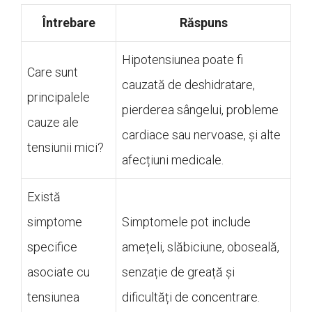
Întrebare
Răspuns
Hipotensiunea poate fi
Care sunt
cauzată de deshidratare,
principalele
pierderea sângelui, probleme
cauze ale
cardiace sau nervoase, și alte
tensiunii mici?
afecțiuni medicale.
Există
simptome
Simptomele pot include
specifice
amețeli, slăbiciune, oboseală,
asociate cu
senzație de greață și
tensiunea
dificultăți de concentrare.