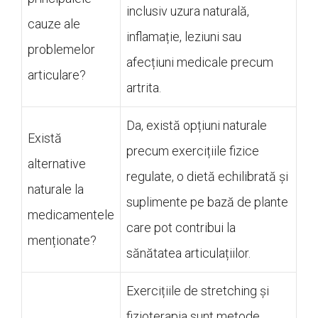
inclusiv uzura naturală,
cauze ale
inflamație, leziuni sau
problemelor
afecțiuni medicale precum
articulare?
artrita.
Da, există opțiuni naturale
Există
precum exercițiile fizice
alternative
regulate, o dietă echilibrată și
naturale la
suplimente pe bază de plante
medicamentele
care pot contribui la
menționate?
sănătatea articulațiilor.
Exercițiile de stretching și
fizioterapia sunt metode