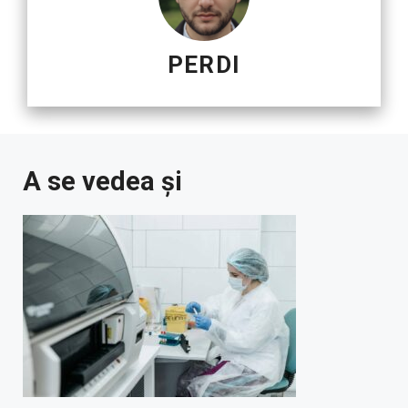
PERDI
A se vedea și