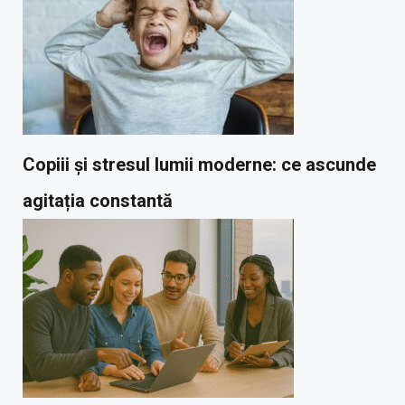
Copiii și stresul lumii moderne: ce ascunde
agitația constantă